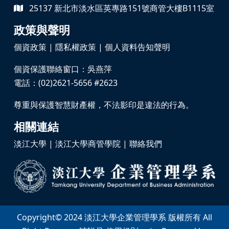
25137 新北市淡水區英專路151號商管大樓B1115室
政策與聲明
個資政策
|
隱私權政策
|
個人資料告知聲明
個資保護聯絡窗口：吳燕萍
電話：(02)2621-5656 #2623
尊重與保護智慧財產權，不法影印是違法的行為。
相關連結
淡江大學
|
淡江大學商管學院
|
聯絡我們
Copyright© 2024 淡江大學企業管理學系 版權所有 All