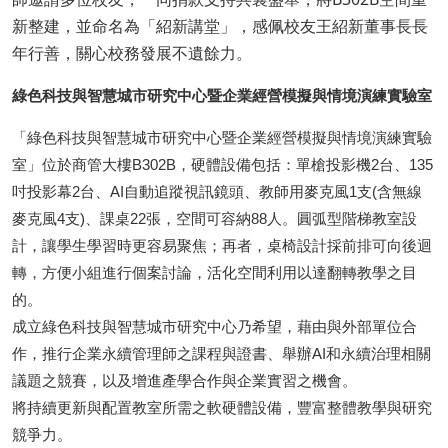
新整建，並命名為「紹新講堂」，感佩校友王紹新董事長長
年行善，關心校務發展不遺餘力。
綠色科技與智慧城市研究中心暨企業經營模擬與情境演練實驗室
「綠色科技與智慧城市研究中心暨企業經營模擬與情境演練實驗
室」位於商管大樓B302B，硬體設備包括：單槍投影機2台、135
吋投影幕2台、AI自動追蹤視訊鏡頭、教師用麥克風1支(含無線
麥克風4支)、課桌22張，空間可容納88人。圓弧型階梯教室設
計，讓學生學習時更容易聚焦；再者，桌椅設計採前排可向後迴
轉，方便小組進行個案討論，活化空間利用以達翻轉教學之目
的。
成立綠色科技與智慧城市研究中心乃希望，藉由與外部單位合
作，推行企業永續管理師之課程與證書、舉辦AI和永續治理相關
議題之競賽，以及增進產學合作與企業實習之機會。
將持續更新與配置教室所需之軟硬體設備，豐富整體教學與研究
競爭力。