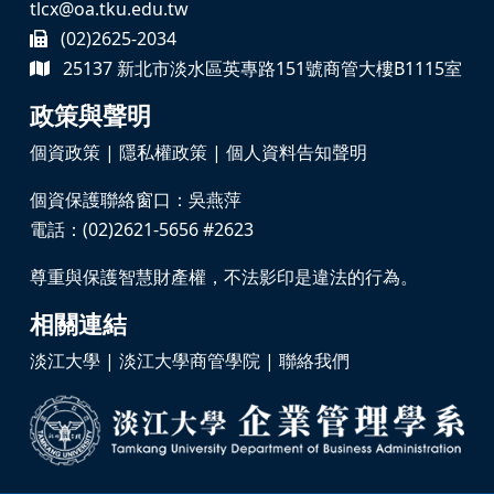
tlcx@oa.tku.edu.tw
(02)2625-2034
25137 新北市淡水區英專路151號商管大樓B1115室
政策與聲明
個資政策
|
隱私權政策
|
個人資料告知聲明
個資保護聯絡窗口：吳燕萍
電話：(02)2621-5656 #2623
尊重與保護智慧財產權，不法影印是違法的行為。
相關連結
淡江大學
|
淡江大學商管學院
|
聯絡我們