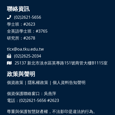
聯絡資訊
(02)2621-5656
學士班：#2623
全英語學士班：#3765
研究所：#2678
tlcx@oa.tku.edu.tw
(02)2625-2034
25137 新北市淡水區英專路151號商管大樓B1115室
政策與聲明
個資政策
|
隱私權政策
|
個人資料告知聲明
個資保護聯絡窗口：吳燕萍
電話：(02)2621-5656 #2623
尊重與保護智慧財產權，不法影印是違法的行為。