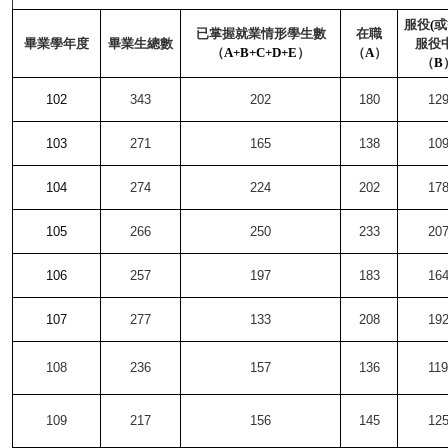
服役
(
或
已掌握就業情形學生數
在職
畢業學年度
畢業生總數
服役
（
A+B+C+D+E
）
（
A
）
（
B
102
343
202
180
12
103
271
165
138
10
104
274
224
202
17
105
266
250
233
20
106
257
197
183
16
107
277
133
208
19
108
236
157
136
119
109
217
156
145
12