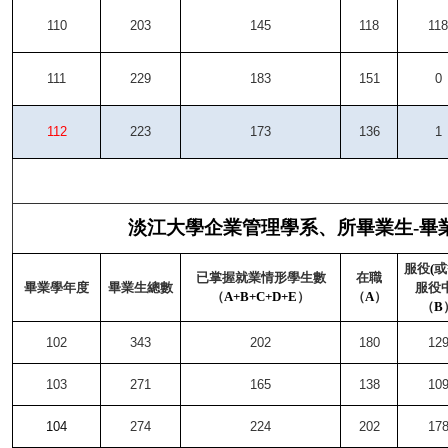
110
203
145
118
118
111
229
183
151
0
112
223
173
136
1
淡江大學企業管理學系、所畢業生-畢
服役
(
或
已掌握就業情形學生數
在職
畢業學年度
畢業生總數
服役
（
A+B+C+D+E
）
（
A
）
（
B
102
343
202
180
12
103
271
165
138
10
104
274
224
202
17