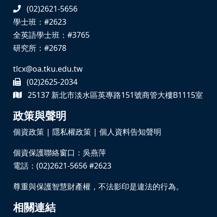
(02)2621-5656
學士班：#2623
全英語學士班：#3765
研究所：#2678
tlcx@oa.tku.edu.tw
(02)2625-2034
25137 新北市淡水區英專路151號商管大樓B1115室
政策與聲明
個資政策
|
隱私權政策
|
個人資料告知聲明
個資保護聯絡窗口：吳燕萍
電話：(02)2621-5656 #2623
尊重與保護智慧財產權，不法影印是違法的行為。
相關連結